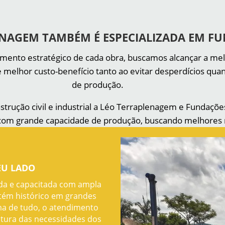
ENAGEM TAMBÉM É ESPECIALIZADA EM F
jamento estratégico de cada obra, buscamos alcançar a me
 melhor custo-benefício tanto ao evitar desperdícios qu
de produção.
trução civil e industrial a Léo Terraplenagem e Fundações
es com grande capacidade de produção, buscando melhores re
EU LADO
da e capacitada com ampla
etém histórico em grandes
ma de tudo, o atendimento
altura das necessidades dos