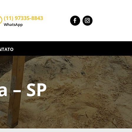
(11) 97335-8843

WhatsApp
NTATO
 – SP