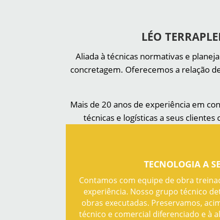
LÉO TERRAPL
Aliada à técnicas normativas e plane
concretagem. Oferecemos a relação de
Mais de 20 anos de experiência em cons
técnicas e logísticas a seus client
TECNOLOGIA A S
Contamos com equipe de obra treina
experiência. Nosso grupo técnico d
obras executadas. Preservamos, aci
técnico e comercial diferenciado e à 