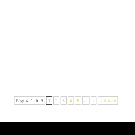
O processo de terraplenagem, consiste na
mudança da forma de um terreno, é o primeiro
passo para a realização de qualquer obra, seja
ela residencial ou de estradas, rodovias,
barragens, edifícios, aeroportos, açudes e
condomínios, entre outros. A Léo...
Página 1 de 9
1
2
3
4
5
...
»
Última »