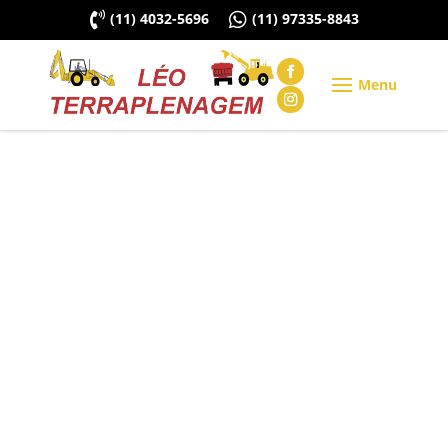

(11) 4032-5696

(11) 97335-8843
O processo de terraplenagem, consiste na
mudança da forma de um terreno, é o primeiro
passo para a realização de qualquer obra, seja
ela residencial ou de estradas, rodovias,
barragens, edifícios, aeroportos, açudes e
condomínios, entre outros. A Léo...