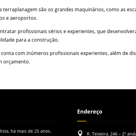
 da terraplanagem são os grandes maquinários, como as esc
ios e aeroportos.
tratar profissionais sérios e experientes, que desenvolve
alidade para a construção.
onta com inúmeros profissionais experientes, além de dis
um orçamento.
Endereço
ista, há mais de 25 anos,

R. Teixeira, 246 – 2º and