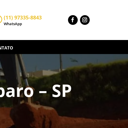
(11) 97335-8843

WhatsApp
NTATO
aro – SP