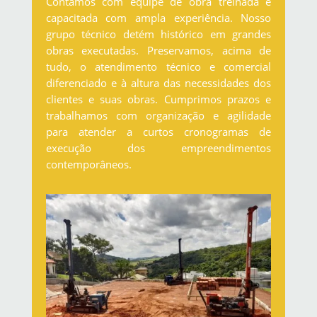
Contamos com equipe de obra treinada e
capacitada com ampla experiência. Nosso
grupo técnico detém histórico em grandes
obras executadas. Preservamos, acima de
tudo, o atendimento técnico e comercial
diferenciado e à altura das necessidades dos
clientes e suas obras. Cumprimos prazos e
trabalhamos com organização e agilidade
para atender a curtos cronogramas de
execução dos empreendimentos
contemporâneos.