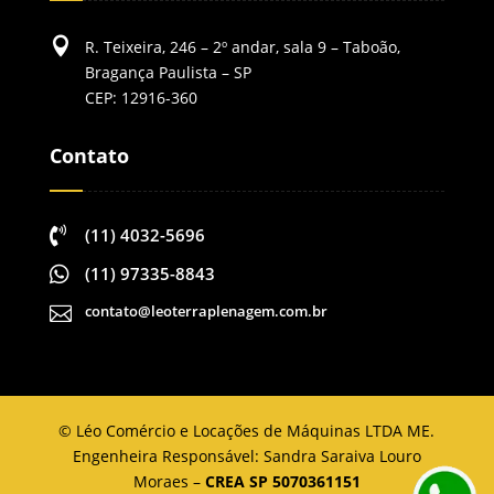

R. Teixeira, 246 – 2º andar, sala 9 – Taboão,
Bragança Paulista – SP
CEP: 12916-360
Contato

(11) 4032-5696

(11) 97335-8843
contato@leoterraplenagem.com.br

©
Léo Comércio e Locações de Máquinas LTDA ME.
Engenheira Responsável: Sandra Saraiva Louro
Moraes –
CREA SP 5070361151