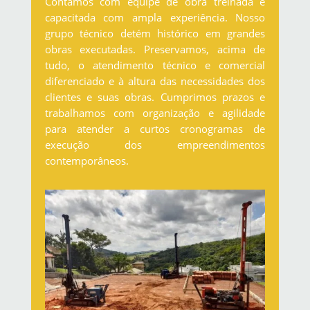
Contamos com equipe de obra treinada e
capacitada com ampla experiência. Nosso
grupo técnico detém histórico em grandes
obras executadas. Preservamos, acima de
tudo, o atendimento técnico e comercial
diferenciado e à altura das necessidades dos
clientes e suas obras. Cumprimos prazos e
trabalhamos com organização e agilidade
para atender a curtos cronogramas de
execução dos empreendimentos
contemporâneos.