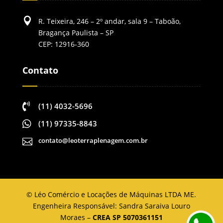

R. Teixeira, 246 – 2º andar, sala 9 – Taboão,
Bragança Paulista – SP
CEP: 12916-360
Contato

(11) 4032-5696

(11) 97335-8843
contato@leoterraplenagem.com.br

©
Léo Comércio e Locações de Máquinas LTDA ME.
Engenheira Responsável: Sandra Saraiva Louro
Moraes –
CREA SP 5070361151