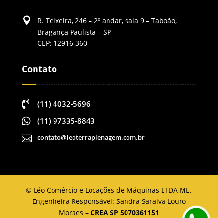

R. Teixeira, 246 – 2º andar, sala 9 – Taboão,
Bragança Paulista – SP
CEP: 12916-360
Contato

(11) 4032-5696

(11) 97335-8843
contato@leoterraplenagem.com.br

©
Léo Comércio e Locações de Máquinas LTDA ME.
Engenheira Responsável: Sandra Saraiva Louro
Moraes –
CREA SP 5070361151