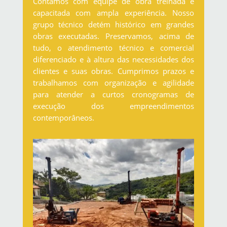
Contamos com equipe de obra treinada e
capacitada com ampla experiência. Nosso
grupo técnico detém histórico em grandes
obras executadas. Preservamos, acima de
tudo, o atendimento técnico e comercial
diferenciado e à altura das necessidades dos
clientes e suas obras. Cumprimos prazos e
trabalhamos com organização e agilidade
para atender a curtos cronogramas de
execução dos empreendimentos
contemporâneos.