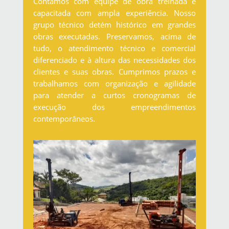
Contamos com equipe de obra treinada e
capacitada com ampla experiência. Nosso
grupo técnico detém histórico em grandes
obras executadas. Preservamos, acima de
tudo, o atendimento técnico e comercial
diferenciado e à altura das necessidades dos
clientes e suas obras. Cumprimos prazos e
trabalhamos com organização e agilidade
para atender a curtos cronogramas de
execução dos empreendimentos
contemporâneos.