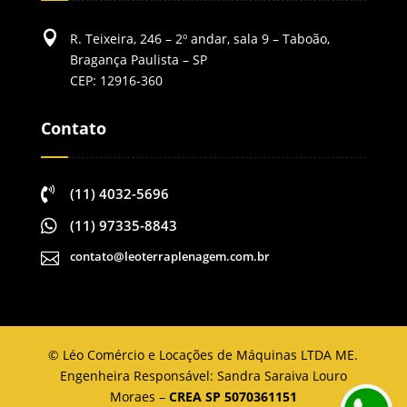

R. Teixeira, 246 – 2º andar, sala 9 – Taboão,
Bragança Paulista – SP
CEP: 12916-360
Contato

(11) 4032-5696

(11) 97335-8843
contato@leoterraplenagem.com.br

©
Léo Comércio e Locações de Máquinas LTDA ME.
Engenheira Responsável: Sandra Saraiva Louro
Moraes –
CREA SP 5070361151