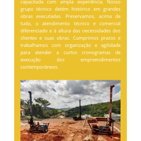
capacitada com ampla experiência. Nosso
grupo técnico detém histórico em grandes
obras executadas. Preservamos, acima de
tudo, o atendimento técnico e comercial
diferenciado e à altura das necessidades dos
clientes e suas obras. Cumprimos prazos e
trabalhamos com organização e agilidade
para atender a curtos cronogramas de
execução dos empreendimentos
contemporâneos.