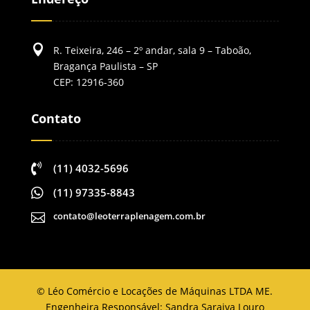

R. Teixeira, 246 – 2º andar, sala 9 – Taboão,
Bragança Paulista – SP
CEP: 12916-360
Contato

(11) 4032-5696

(11) 97335-8843
contato@leoterraplenagem.com.br

©
Léo Comércio e Locações de Máquinas LTDA ME.
Engenheira Responsável: Sandra Saraiva Louro